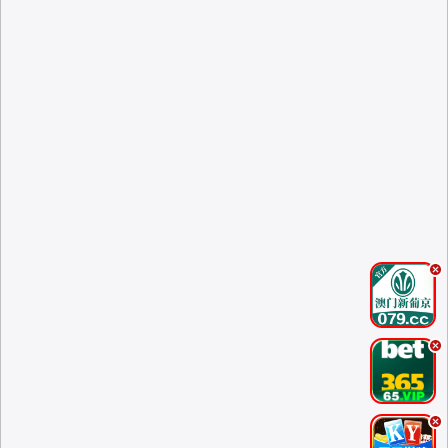
.
.
.