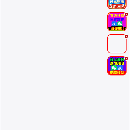
.
.
.