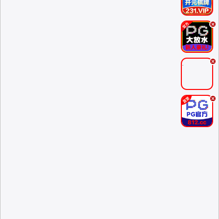
.
.
.