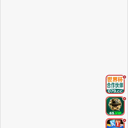
.
.
.