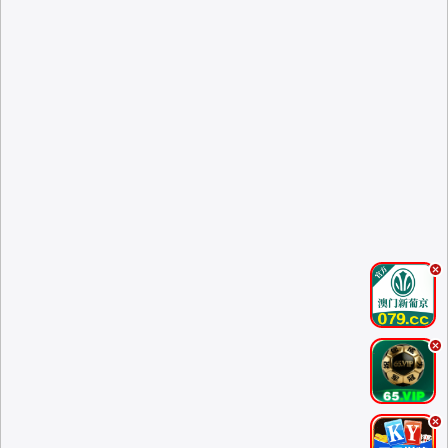
.
.
.