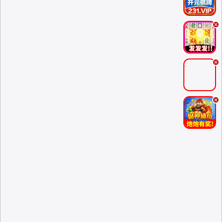
.
.
.