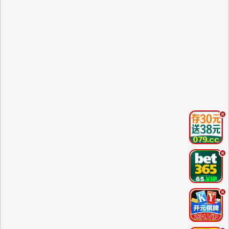
.
.
.