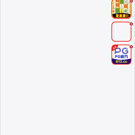
.
.
.