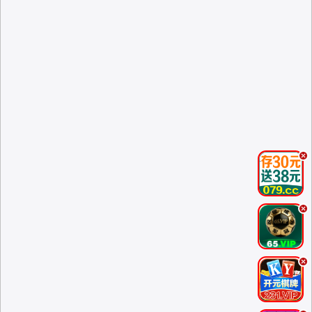
.
.
.