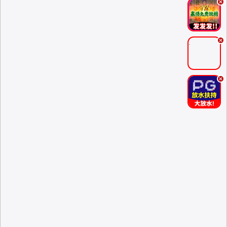
.
.
.