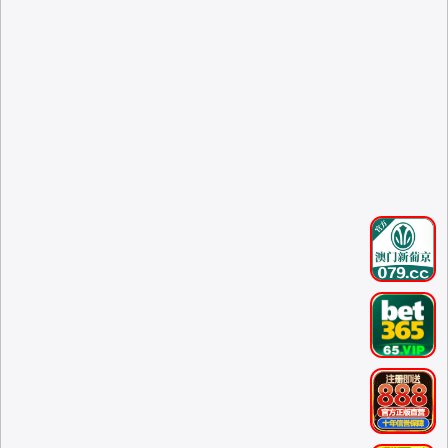
.
.
.