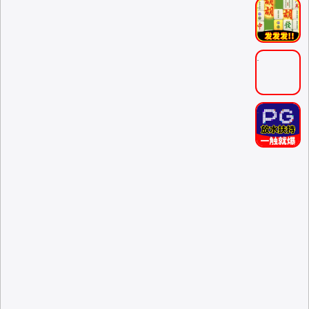
.
.
.