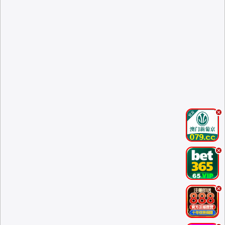
.
.
.