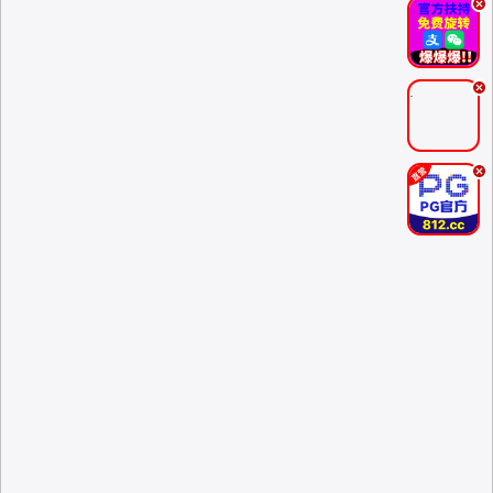
.
.
.